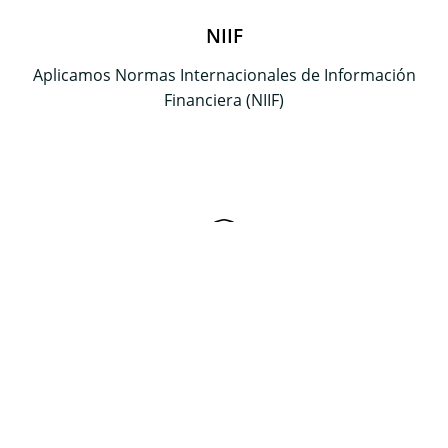
NIIF
Aplicamos Normas Internacionales de Información
Financiera (NIIF)
Cumplimiento Tributario
Gestionamos declaraciones y obligaciones fiscales
con precisión y responsabilidad